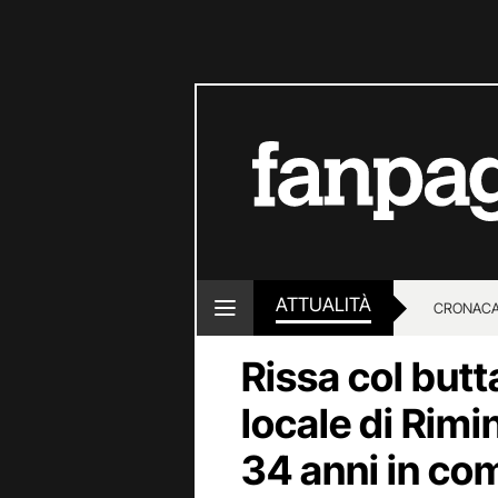
ATTUALITÀ
CRONACA
Rissa col butt
LOTTO E
locale di Rimin
34 anni in co