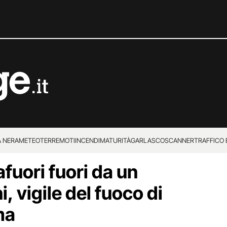
 NERA
METEO
TERREMOTI
INCENDI
MATURITÀ
GARLASCO
SCANNER
TRAFFICO E
afuori fuori da un
 SUPERENALOTTO
i, vigile del fuoco di
ma