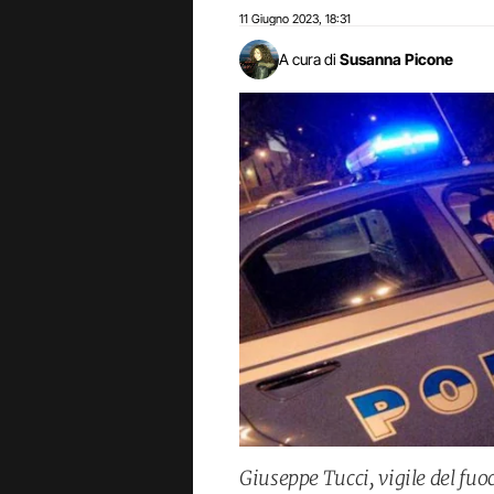
11 Giugno 2023
18:31
,
A cura di
Susanna Picone
Giuseppe Tucci, vigile del fuo