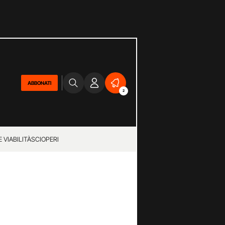
ABBONATI
2
 VIABILITÀ
SCIOPERI