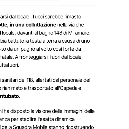
rsi dal locale, Tucci sarebbe rimasto
otte, in una colluttazione
nella via che
l locale, davanti al bagno 148 di Miramare.
ia battuto la testa a terra a causa di uno
ito da un pugno al volto così forte da
tale. A fronteggiarsi, fuori dal locale,
uttafuori.
anitari del 118, allertati dal personale del
ato rianimato e trasportato all'Ospedale
 intubato
.
ni ha disposto la visione delle immagini delle
nza per stabilire l'esatta dinamica
ori della Squadra Mobile stanno ricostruendo