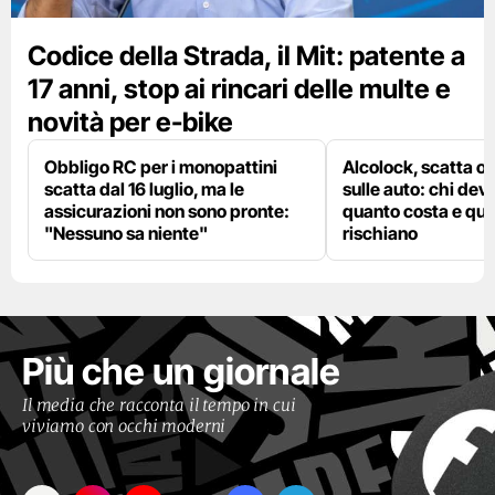
Codice della Strada, il Mit: patente a
17 anni, stop ai rincari delle multe e
novità per e-bike
Obbligo RC per i monopattini
Alcolock, scatta og
scatta dal 16 luglio, ma le
sulle auto: chi deve
assicurazioni non sono pronte:
quanto costa e qual
"Nessuno sa niente"
rischiano
Più che un giornale
Il media che racconta il tempo in cui
viviamo con occhi moderni