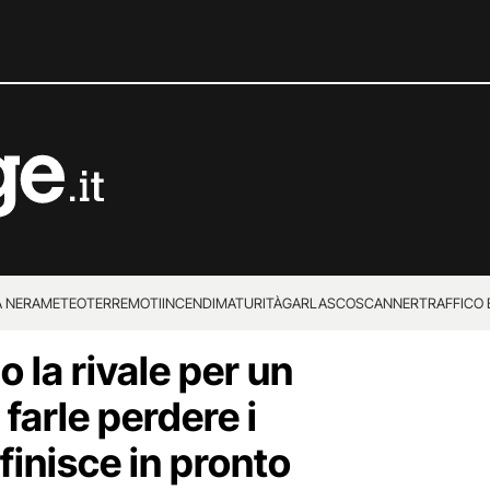
 NERA
METEO
TERREMOTI
INCENDI
MATURITÀ
GARLASCO
SCANNER
TRAFFICO E
o la rivale per un
 SUPERENALOTTO
 farle perdere i
finisce in pronto