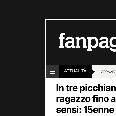
ATTUALITÀ
CRONACA
In tre picchian
LOTTO E
ragazzo fino a
sensi: 15enne 