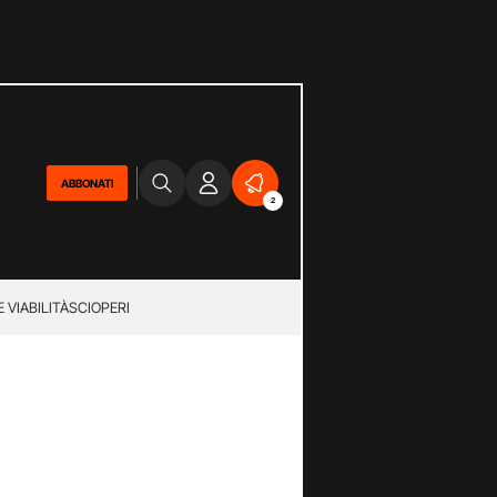
ABBONATI
2
 VIABILITÀ
SCIOPERI