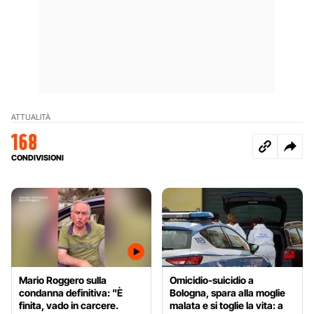
ATTUALITÀ
168
CONDIVISIONI
Mario Roggero sulla
Omicidio-suicidio a
condanna definitiva: "È
Bologna, spara alla moglie
finita, vado in carcere.
malata e si toglie la vita: a