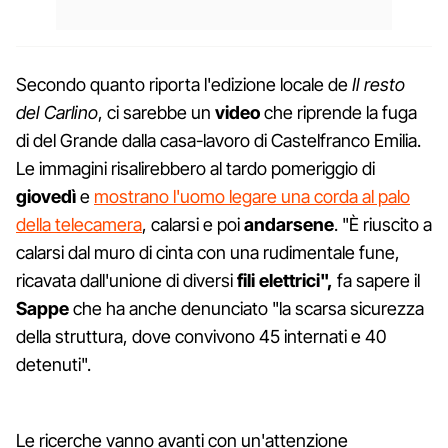
Secondo quanto riporta l'edizione locale de
Il resto
del Carlino
, ci sarebbe un
video
che riprende la fuga
di del Grande dalla casa-lavoro di Castelfranco Emilia.
Le immagini risalirebbero al tardo pomeriggio di
giovedì
e
mostrano l'uomo legare una corda al palo
della telecamera
, calarsi e poi
andarsene
. "È riuscito a
calarsi dal muro di cinta con una rudimentale fune,
ricavata dall'unione di diversi
fili
elettrici",
fa sapere il
Sappe
che ha anche denunciato "la scarsa sicurezza
della struttura, dove convivono 45 internati e 40
detenuti".
Le ricerche vanno avanti con un'attenzione