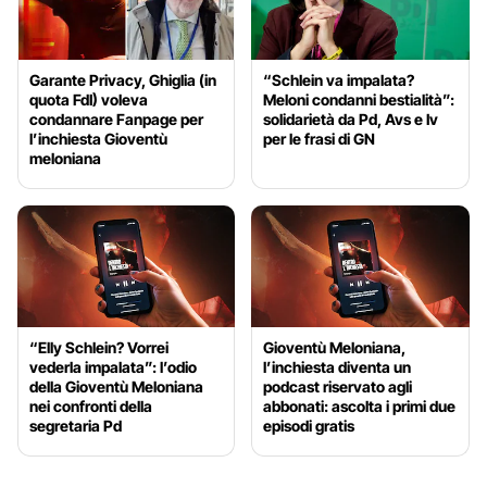
Garante Privacy, Ghiglia (in
“Schlein va impalata?
quota FdI) voleva
Meloni condanni bestialità”:
condannare Fanpage per
solidarietà da Pd, Avs e Iv
l’inchiesta Gioventù
per le frasi di GN
meloniana
“Elly Schlein? Vorrei
Gioventù Meloniana,
vederla impalata”: l’odio
l’inchiesta diventa un
della Gioventù Meloniana
podcast riservato agli
nei confronti della
abbonati: ascolta i primi due
segretaria Pd
episodi gratis