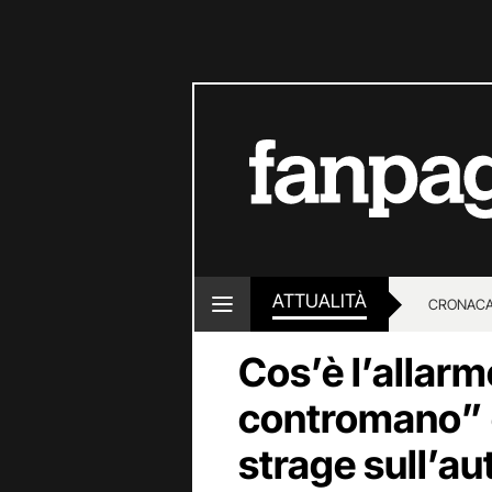
ATTUALITÀ
CRONACA
Cos’è l’allarm
LOTTO E
contromano” c
strage sull’a