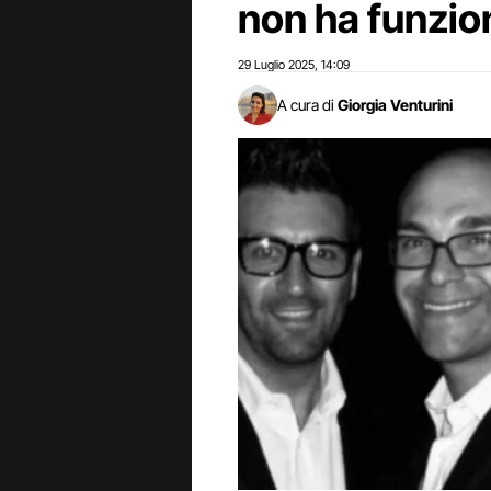
non ha funzio
29 Luglio 2025
14:09
,
A cura di
Giorgia Venturini