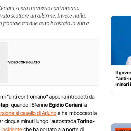
Ceriani si era immesso contromano
vuto scattare un allarme. Invece nulla.
frontale tra due auto è costato la vita a
VIDEO CONSIGLIATO
Il gove
“anti-
minori 
armi "anti contromano" appena introdotti dal
atap
, quando l'81enne
Egidio Ceriani
la
rsione al casello di Arluno
e ha imboccato la
er cinque minuti lungo l'autostrada
Torino-
o incidente
che ha portato alla porte di
PODCA