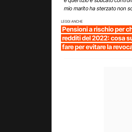
e quel tizio è sbucato controm
mio marito ha sterzato non s
LEGGI ANCHE
Pensioni a rischio per ch
redditi del 2022: cosa 
fare per evitare la revoc