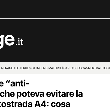
 NERA
METEO
TERREMOTI
INCENDI
MATURITÀ
GARLASCO
SCANNER
TRAFFICO E
e “anti-
 SUPERENALOTTO
he poteva evitare la
utostrada A4: cosa