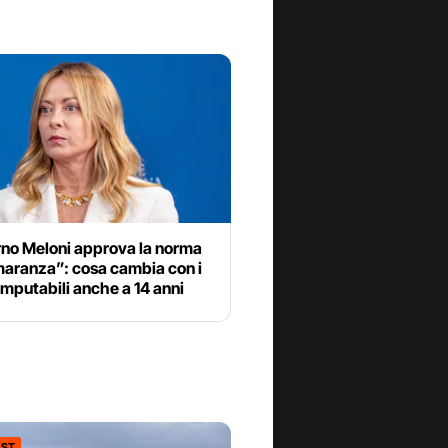
rno Meloni approva la norma
maranza”: cosa cambia con i
imputabili anche a 14 anni
ST