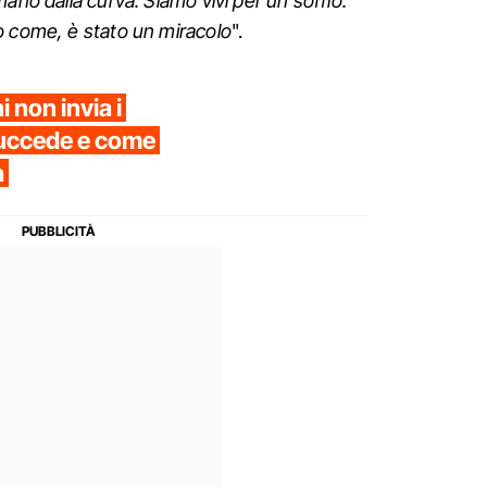
ano dalla curva. Siamo vivi per un soffio:
o come, è stato un miracolo
".
i non invia i
succede e come
a