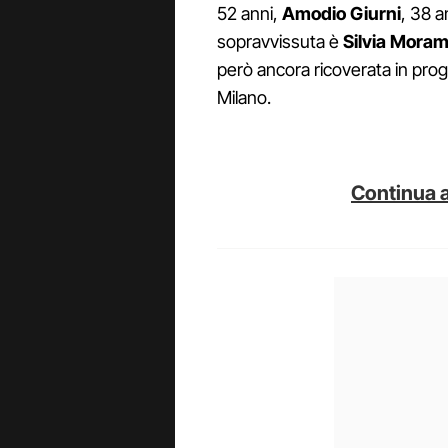
52 anni,
Amodio Giurni
, 38 a
sopravvissuta è
Silvia Mora
però ancora ricoverata in prog
Milano.
Continua a