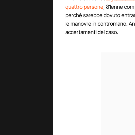
quattro persone
, 81enne comp
perché sarebbe dovuto entrare
le manovre in contromano. Anch
accertamenti del caso.