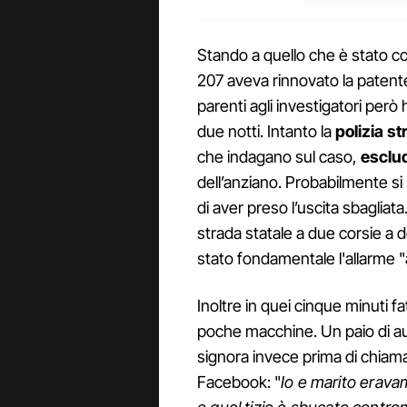
Stando a quello che è stato co
207 aveva rinnovato la patente 
parenti agli investigatori per
due notti. Intanto la
polizia st
che indagano sul caso,
esclud
dell’anziano. Probabilmente s
di aver preso l’uscita sbagliat
strada statale a due corsie a
stato fondamentale l'allarme 
Inoltre in quei cinque minuti 
poche macchine. Un paio di au
signora invece prima di chiamar
Facebook: "
Io e marito eravam