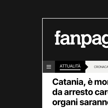
ATTUALITÀ
CRONACA
Catania, è mor
LOTTO E
da arresto car
organi sarann