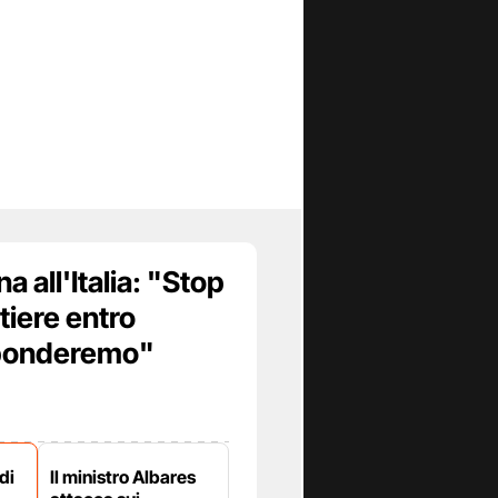
 all'Italia: "Stop
ntiere entro
sponderemo"
di
Il ministro Albares