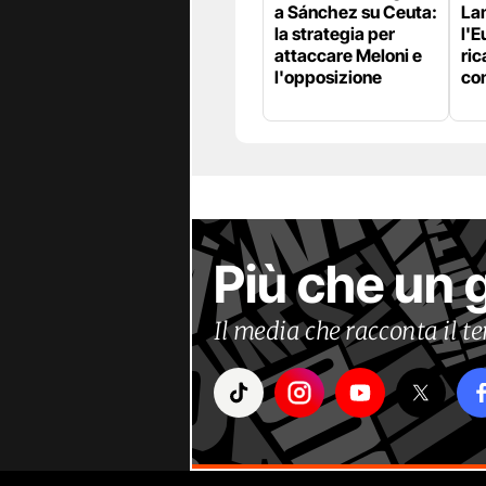
a Sánchez su Ceuta:
La
la strategia per
l'E
attaccare Meloni e
ric
l'opposizione
con
Più che un 
Il media che racconta il 