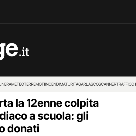
 NERA
METEO
TERREMOTI
INCENDI
MATURITÀ
GARLASCO
SCANNER
TRAFFICO E
ta la 12enne colpita
 SUPERENALOTTO
diaco a scuola: gli
o donati