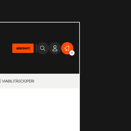
ABBONATI
2
 VIABILITÀ
SCIOPERI