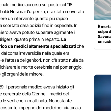
onale medico accorso sul posto col 118.
baldi Nesima d'urgenza, era stata ricoverata
re un intervento quanto più rapido
 scortata dalla polizia fino in ospedale. In
È morta
colpo d
iero aveva potuto superare agilmente il
Savona:
dirigersi quanto prima in reparto
. La
omicid
rico da medici altamente specializzati
che
 dal coma irreversibile nella quale era
 l'attesa dei genitori, non c'è stato nulla da
ichiarare la morte cerebrale nel pomeriggio.
 gli organi della minore.
29, il personale medico aveva iniziato gli
 cerebrale della 12enne. I medici del
o le verifiche in mattinata. Nonostante
l costante impegno dei medici per aiutarla a