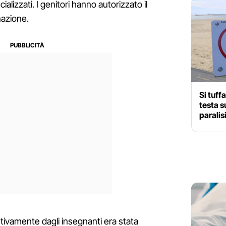
cializzati. I genitori hanno autorizzato il
nazione.
Si tuffa
testa s
paralis
ivamente dagli insegnanti era stata