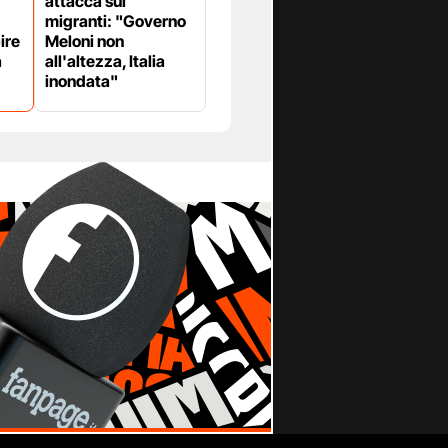
attacca sui
migranti: "Governo
ire
Meloni non
a
all'altezza, Italia
inondata"