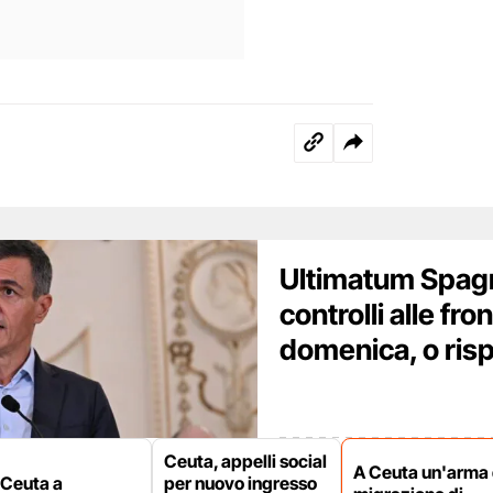
Ultimatum Spagna
controlli alle fro
domenica, o ri
Ceuta, appelli social
A Ceuta un'arma 
 Ceuta a
per nuovo ingresso