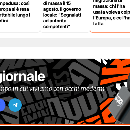
migrazione di
mpedusa: così
di massa il 15
massa: chi l'ha
uropa si è resa
agosto. Il governo
usata voleva colp
attabile lungo i
locale: "Segnalati
l'Europa, e ce l'h
fini
ad autorità
fatta
competenti"
giornale
tempo in cui viviamo con occhi moderni