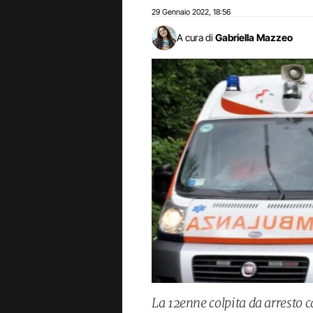
29 Gennaio 2022
18:56
,
A cura di
Gabriella Mazzeo
La 12enne colpita da arresto 