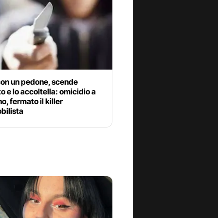
 con un pedone, scende
to e lo accoltella: omicidio a
o, fermato il killer
bilista