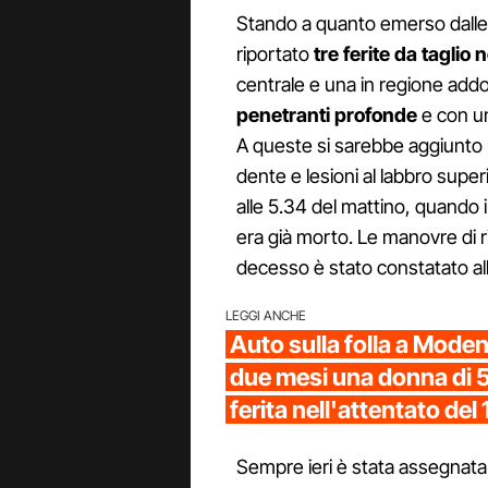
Stando a quanto emerso dalle p
riportato
tre ferite da taglio
centrale e una in regione add
penetranti profonde
e con un
A queste si sarebbe aggiunto u
dente e lesioni al labbro superio
alle 5.34 del mattino, quando 
era già morto. Le manovre di r
decesso è stato constatato all
LEGGI ANCHE
Auto sulla folla a Mode
due mesi una donna di 5
ferita nell'attentato de
Sempre ieri è stata assegnata 