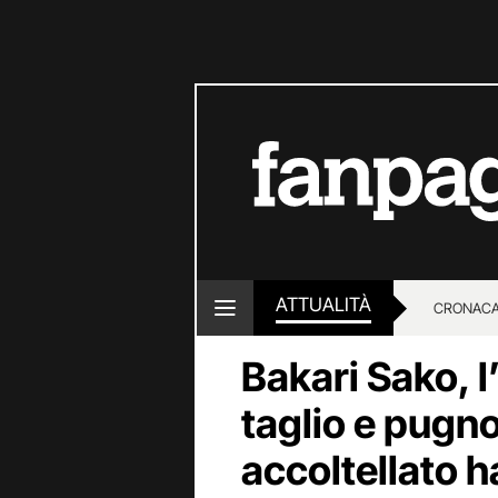
ATTUALITÀ
CRONACA
Bakari Sako, l
LOTTO E
taglio e pugno
accoltellato h