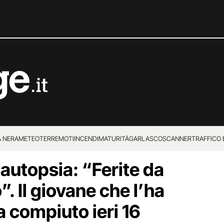
 NERA
METEO
TERREMOTI
INCENDI
MATURITÀ
GARLASCO
SCANNER
TRAFFICO E
’autopsia: “Ferite da
 SUPERENALOTTO
”. Il giovane che l’ha
a compiuto ieri 16