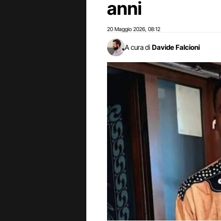
anni
20 Maggio 2026
08:12
,
A cura di
Davide Falcioni