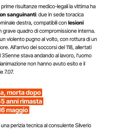
rime risultanze medico-legali la vittima ha
 non sanguinanti
: due in sede toracica
ominale destra, compatibili con
lesioni
 grave quadro di compromissione interna.
n violento pugno al volto, con rottura di un
re. All'arrivo dei soccorsi del 118, allertati
il 35enne stava andando al lavoro, l'uomo
ianimazione non hanno avuto esito e il
e 7.07.
na, morta dopo
5 anni rimasta
l 16 maggio
una perizia tecnica al consulente Silverio