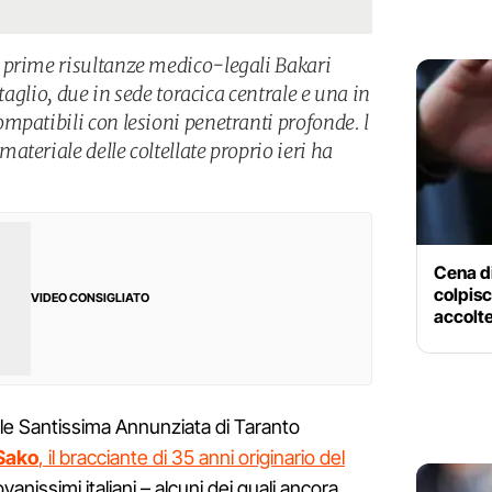
 prime risultanze medico-legali Bakari
 taglio, due in sede toracica centrale e una in
mpatibili con lesioni penetranti profonde. l
teriale delle coltellate proprio ieri ha
Cena d
colpisce
VIDEO CONSIGLIATO
accolte
dale Santissima Annunziata di Taranto
Sako
, il bracciante di 35 anni originario del
anissimi italiani – alcuni dei quali ancora