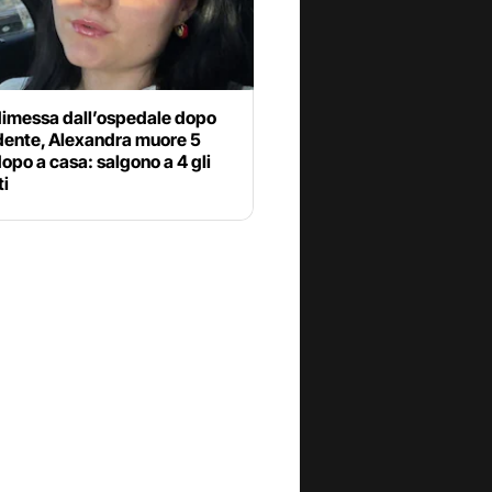
dimessa dall’ospedale dopo
idente, Alexandra muore 5
dopo a casa: salgono a 4 gli
ti