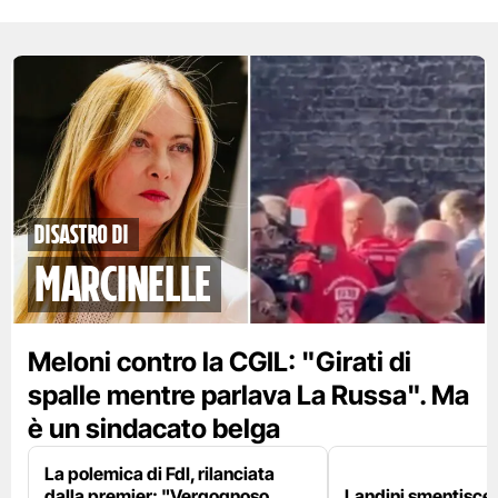
disastro di
marcinelle
Meloni contro la CGIL: "Girati di
spalle mentre parlava La Russa". Ma
è un sindacato belga
La polemica di FdI, rilanciata
dalla premier: "Vergognoso
Landini smentisce