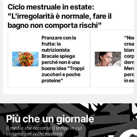
Ciclo mestruale in estate:
"L'irregolarità è normale, fare il
bagno non comporta rischi"
Pranzare con la
“Non è
frutta: la
crear
nutrizionista
bianc
Bracale spiega
corpo”
perché non è una
derm
buona idea "Troppi
Mercu
zuccheri e poche
perc
proteine"
in est
Più che un giornale
Il media che racconta il tempo in cui
viviamo con occhi moderni