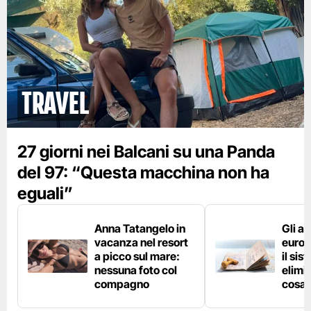
Travel
27 giorni nei Balcani su una Panda
del 97: “Questa macchina non ha
eguali”
Anna Tatangelo in
Gli ae
vacanza nel resort
europ
a picco sul mare:
il si
nessuna foto col
elimin
compagno
cosa 