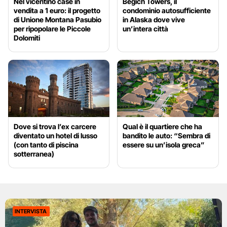
Nel vicentino case in
Begich Towers, il
vendita a 1 euro: il progetto
condominio autosufficiente
di Unione Montana Pasubio
in Alaska dove vive
per ripopolare le Piccole
un’intera città
Dolomiti
Dove si trova l’ex carcere
Qual è il quartiere che ha
diventato un hotel di lusso
bandito le auto: “Sembra di
(con tanto di piscina
essere su un’isola greca”
sotterranea)
INTERVISTA