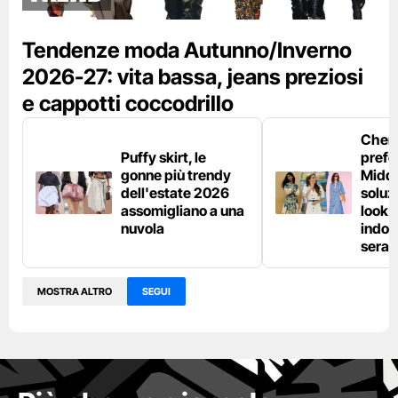
Tendenze moda Autunno/Inverno
2026-27: vita bassa, jeans preziosi
e cappotti coccodrillo
Chemi
Puffy skirt, le
prefe
gonne più trendy
Middl
dell'estate 2026
soluzi
assomigliano a una
look e
nuvola
indos
sera
MOSTRA ALTRO
SEGUI