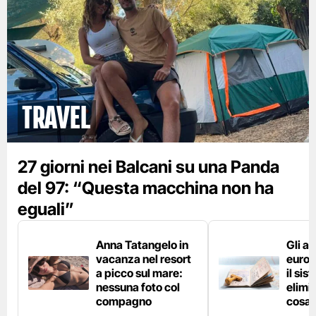
Travel
27 giorni nei Balcani su una Panda
del 97: “Questa macchina non ha
eguali”
Anna Tatangelo in
Gli ae
vacanza nel resort
europ
a picco sul mare:
il si
nessuna foto col
elimin
compagno
cosa 