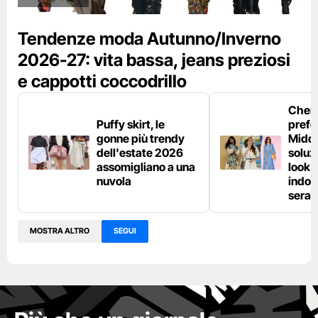
Tendenze moda Autunno/Inverno
2026-27: vita bassa, jeans preziosi
e cappotti coccodrillo
Chemi
Puffy skirt, le
prefe
gonne più trendy
Middl
dell'estate 2026
soluzi
assomigliano a una
look e
nuvola
indos
sera
MOSTRA ALTRO
SEGUI