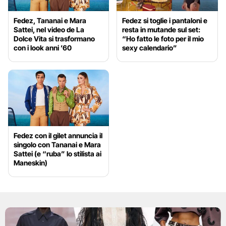
Fedez, Tananai e Mara
Fedez si toglie i pantaloni e
Sattei, nel video de La
resta in mutande sul set:
Dolce Vita si trasformano
“Ho fatto le foto per il mio
con i look anni ’60
sexy calendario”
Fedez con il gilet annuncia il
singolo con Tananai e Mara
Sattei (e “ruba” lo stilista ai
Maneskin)