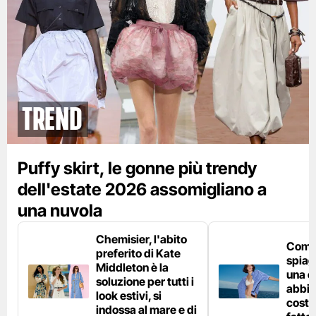
Trend
Puffy skirt, le gonne più trendy
dell'estate 2026 assomigliano a
una nuvola
Chemisier, l'abito
Come 
preferito di Kate
spiag
Middleton è la
una c
soluzione per tutti i
abbin
look estivi, si
costu
indossa al mare e di