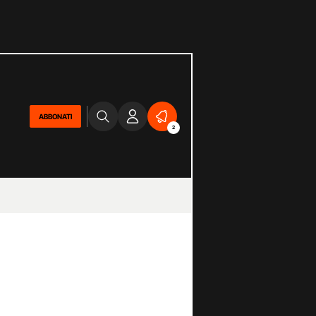
ABBONATI
2