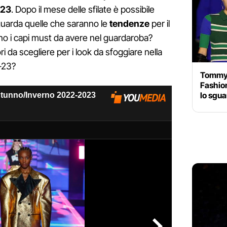
023
. Dopo il mese delle sfilate è possibile
guarda quelle che saranno le
tendenze
per il
no i capi must da avere nel guardaroba?
ori da scegliere per i look da sfoggiare nella
-23?
Tommy H
Fashion
lo sgu