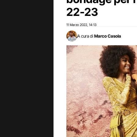
22-23
11 Marzo 2022
14:13
,
A cura di
Marco Casola