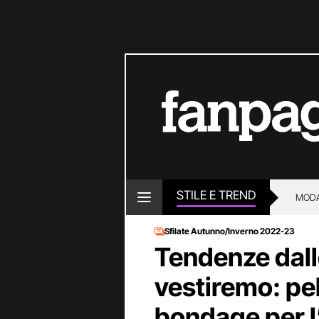
STILE E TREND
MOD
Sfilate Autunno/Inverno 2022-23
Tendenze dalle
vestiremo: pel
bondage per l