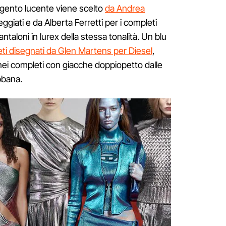
rgento lucente viene scelto
da Andrea
giati e da Alberta Ferretti per i completi
antaloni in lurex della stessa tonalità. Un blu
eti disegnati da Glen Martens per Diesel
,
nei completi con giacche doppiopetto dalle
bbana.