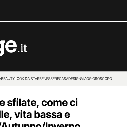
A
BEAUTY
LOOK DA STAR
BENESSERE
CASA
DESIGN
VIAGGI
OROSCOPO
 sfilate, come ci
le, vita bassa e
’Autunno/Inverno