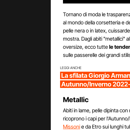
Tornano di moda le trasparenze, 
al mondo della corsetteria e d
pelle nera o in latex, cuissardes
mostra. Dagli abiti "metallici" al
oversize, ecco tutte
le tende
sulle passerelle dei grandi stilis
LEGGI ANCHE
La sfilata Giorgio Arma
Autunno/Inverno 2022
Metallic
Abiti in lame, pelle dipinta con
ricoprono i capi per l'Autunno
Missoni
e da Etro sui lunghi t