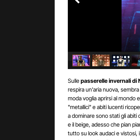
Sulle
passerelle invernali di
respira un'aria nuova, sembra
moda voglia aprirsi al mondo es
"metallici" e abiti lucenti ricope
a dominare sono stati gli abiti 
e il beige, adesso che pian pia
tutto su look audaci e vistosi,