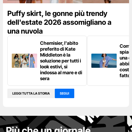
Puffy skirt, le gonne più trendy
dell'estate 2026 assomigliano a
una nuvola
Chemisier, l'abito
Come 
preferito di Kate
spiag
Middleton è la
una c
soluzione per tutti i
abbin
look estivi, si
costu
indossa al mare e di
fatto
sera
LEGGI TUTTA LA STORIA
SEGUI
Più che un giornale