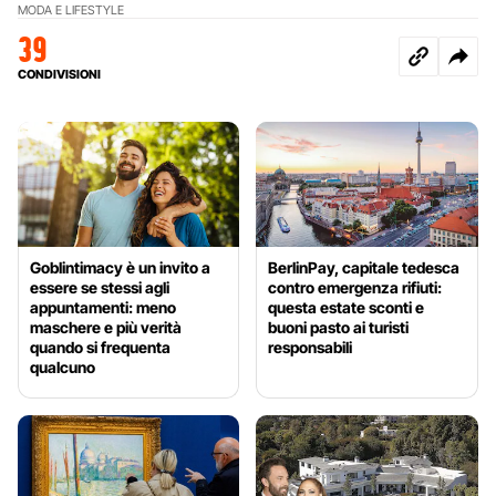
MODA E LIFESTYLE
39
CONDIVISIONI
Goblintimacy è un invito a
BerlinPay, capitale tedesca
essere se stessi agli
contro emergenza rifiuti:
appuntamenti: meno
questa estate sconti e
maschere e più verità
buoni pasto ai turisti
quando si frequenta
responsabili
qualcuno