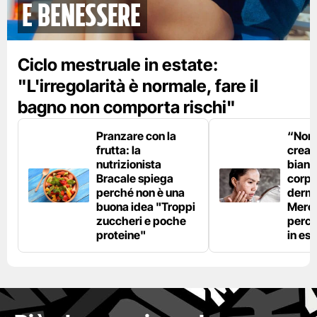
e benessere
Ciclo mestruale in estate:
"L'irregolarità è normale, fare il
bagno non comporta rischi"
Pranzare con la
“Non è
frutta: la
crear
nutrizionista
bianc
Bracale spiega
corpo”
perché non è una
derm
buona idea "Troppi
Mercu
zuccheri e poche
perc
proteine"
in est