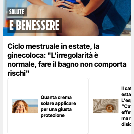
Salute
e benessere
Ciclo mestruale in estate, la
ginecoloca: "L'irregolarità è
normale, fare il bagno non comporta
rischi"
Il caf
estat
Quanta crema
L'esp
solare applicare
“Caff
per una giusta
effet
protezione
ma no
disid