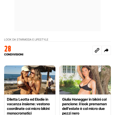
LOOK DA STAR
MODA E LIFESTYLE
28
CONDIVISIONI
Diletta Leotta ed Elodie in
Giulia Honegger in bikini col
vacanza insieme: vestono
pancione: il look premaman
coordinate coi micro bikini
dell’estate è col micro due
monocromatici
pezzi nero