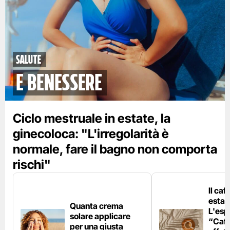
Salute
e benessere
Ciclo mestruale in estate, la
ginecoloca: "L'irregolarità è
normale, fare il bagno non comporta
rischi"
Il caf
estat
Quanta crema
L'esp
solare applicare
“Caff
per una giusta