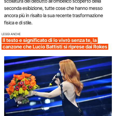
scollatura del debutto all'ombelico scoperto della
seconda esibizione, tutte cose che hanno messo
ancora più in risalto la sua recente trasformazione
fisica e di stile.
LEGGI ANCHE
Il testo e significato di Io vivrò senza te, la
canzone che Lucio Battisti si riprese dai Rokes