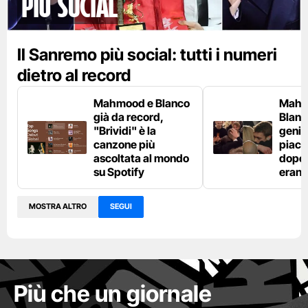
più social
Il Sanremo più social: tutti i numeri
dietro al record
Mahmood e Blanco
Mahm
già da record,
Blanco
"Brividi" è la
genito
canzone più
piaci
ascoltata al mondo
dopo l
su Spotify
erano
MOSTRA ALTRO
SEGUI
Più che un giornale