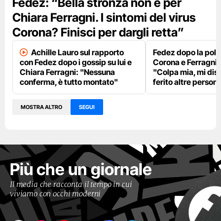
Fedez: “Bella stronza non è per
Chiara Ferragni. I sintomi del virus
Corona? Finisci per dargli retta”
Achille Lauro sul rapporto
Fedez dopo la pole
con Fedez dopo i gossip su lui e
Corona e Ferragni
Chiara Ferragni: "Nessuna
"Colpa mia, mi dis
conferma, è tutto montato"
ferito altre person
MOSTRA ALTRO
SEGUI
Più che un giornale
Il media che racconta il tempo in cui
viviamo con occhi moderni