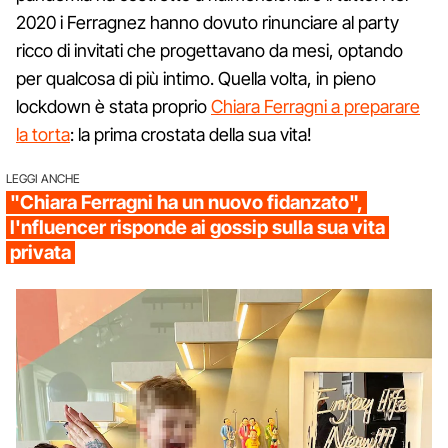
2020 i Ferragnez hanno dovuto rinunciare al party
ricco di invitati che progettavano da mesi, optando
per qualcosa di più intimo. Quella volta, in pieno
lockdown è stata proprio
Chiara Ferragni a preparare
la torta
: la prima crostata della sua vita!
LEGGI ANCHE
"Chiara Ferragni ha un nuovo fidanzato",
l'nfluencer risponde ai gossip sulla sua vita
privata