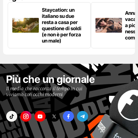
Staycation: un
Anna 
italiano su due
vacan
resta a casa per
a pic
questione di soldi
nessu
(e non è per forza
comp
un male)
Più che un giornale
Il media che racconta il tempo in cui
viviamo con occhi moderni