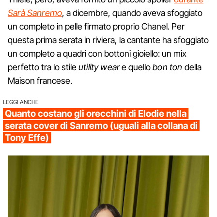
Sarà Sanremo
, a dicembre, quando aveva sfoggiato
un completo in pelle firmato proprio Chanel. Per
questa prima serata in riviera, la cantante ha sfoggiato
un completo a quadri con bottoni gioiello: un mix
perfetto tra lo stile
utility wear
e quello
bon ton
della
Maison francese.
LEGGI ANCHE
Quanto costano gli orecchini di Elodie nella
serata cover di Sanremo (uguali alla collana di
Tony Effe)