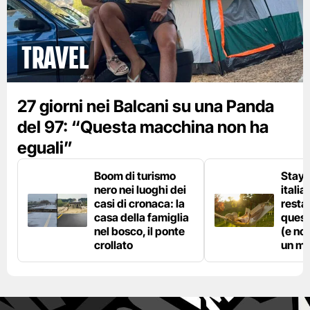
Travel
27 giorni nei Balcani su una Panda
del 97: “Questa macchina non ha
eguali”
Boom di turismo
Stayc
nero nei luoghi dei
italia
casi di cronaca: la
resta
casa della famiglia
quest
nel bosco, il ponte
(e no
crollato
un ma