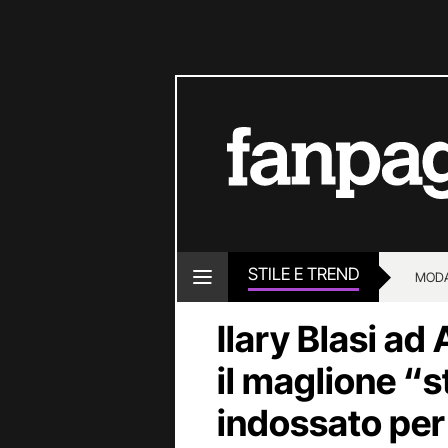
STILE E TREND
MOD
Ilary Blasi ad
il maglione “
indossato per i