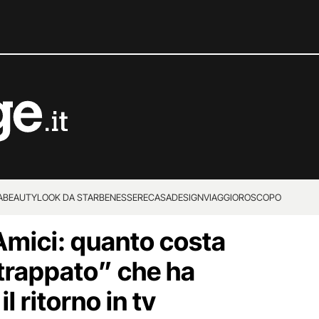
A
BEAUTY
LOOK DA STAR
BENESSERE
CASA
DESIGN
VIAGGI
OROSCOPO
 Amici: quanto costa
strappato” che ha
l ritorno in tv