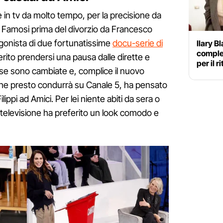
e in tv da molto tempo, per la precisione da
i Famosi prima del divorzio da Francesco
agonista di due fortunatissime
docu-serie di
Ilary B
complet
ferito prendersi una pausa dalle dirette e
per il r
ose sono cambiate e, complice il nuovo
che presto condurrà su Canale 5, ha pensato
lippi ad Amici. Per lei niente abiti da sera o
 in televisione ha preferito un look comodo e