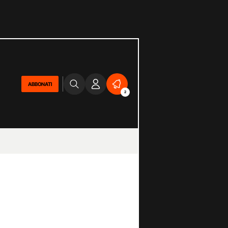
ABBONATI
2