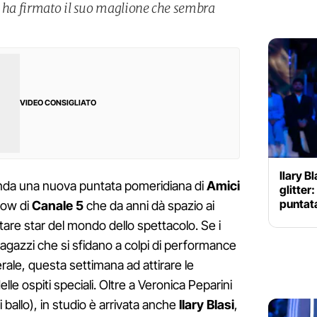
i ha firmato il suo maglione che sembra
VIDEO CONSIGLIATO
Ilary B
onda una nuova puntata pomeridiana di
Amici
glitter:
puntat
show di
Canale 5
che da anni dà spazio ai
entare star del mondo dello spettacolo. Se i
ragazzi che si sfidano a colpi di performance
rale, questa settimana ad attirare le
lle ospiti speciali. Oltre a Veronica Peparini
i ballo), in studio è arrivata anche
Ilary Blasi
,