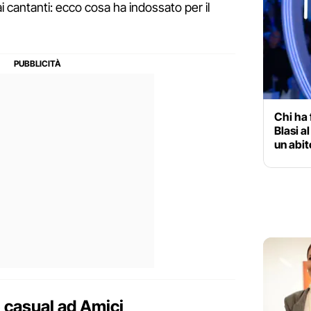
ai cantanti: ecco cosa ha indossato per il
Chi ha 
Blasi a
un abit
e casual ad Amici