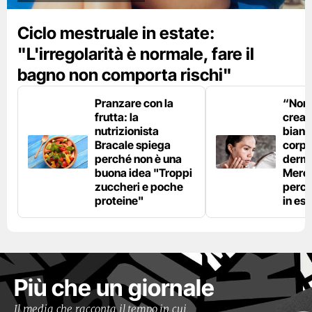
Ciclo mestruale in estate:
"L'irregolarità è normale, fare il
bagno non comporta rischi"
Pranzare con la
“Non è
frutta: la
crear
nutrizionista
bianc
Bracale spiega
corpo”
perché non è una
derm
buona idea "Troppi
Mercu
zuccheri e poche
perc
proteine"
in est
Più che un giornale
Il media che racconta il tempo in cui