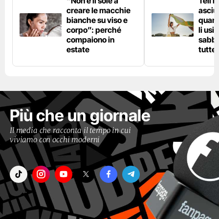
“Non è il sole a
Teli 
creare le macchie
asciu
bianche su viso e
quand
corpo”: perché
li usi
compaiono in
sabbi
estate
tutte 
Più che un giornale
Il media che racconta il tempo in cui
viviamo con occhi moderni