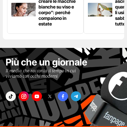
creare le macchie
asciu
bianche su viso e
quand
corpo”: perché
li usi
compaiono in
sabbi
estate
tutte 
Più che un giornale
Il media che racconta il tempo in cui
viviamo con occhi moderni