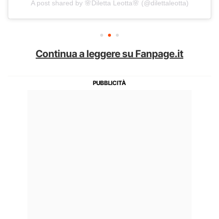
A post shared by 🌸Diletta Leotta🌸 (@dilettaleotta)
Continua a leggere su Fanpage.it