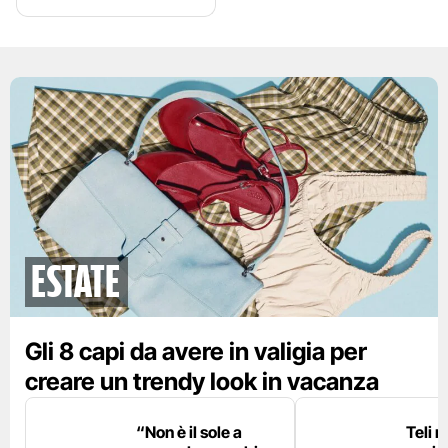
Estate
Gli 8 capi da avere in valigia per
creare un trendy look in vacanza
“Non è il sole a
Teli 