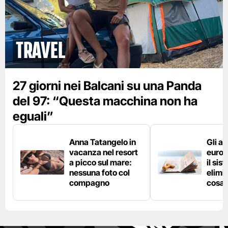
Travel
27 giorni nei Balcani su una Panda
del 97: “Questa macchina non ha
eguali”
Anna Tatangelo in
Gli ae
vacanza nel resort
europ
a picco sul mare:
il si
nessuna foto col
elimin
compagno
cosa 