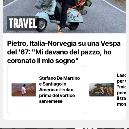
Travel
Pietro, Italia-Norvegia su una Vespa
del '67: "Mi davano del pazzo, ho
coronato il mio sogno"
Lascia
Stefano De Martino
per vi
e Santiago in
"micr
America: il relax
pensi
prima del vortice
il tra
sanremese
mome