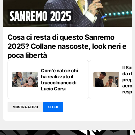
Sanremo 2025
Cosa ci resta di questo Sanremo
2025? Collane nascoste, look neri e
poca libertà
Il Sa
Com'è nato e chi
da die
ha realizzato il
prepa
trucco bianco di
aeros
Lucio Corsi
respi
MOSTRA ALTRO
SEGUI