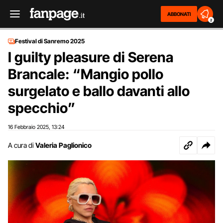
ABBONATI
2
Festival di Sanremo 2025
I guilty pleasure di Serena
Brancale: “Mangio pollo
surgelato e ballo davanti allo
specchio”
16 Febbraio 2025
13:24
,
A cura di
Valeria Paglionico