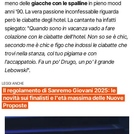
meno delle
giacche con le spalline
in pieno mood
anni '90. La vera passione inconfessabile riguarda
però le ciabatte degli hotel. La cantante ha infatti
spiegato: "
Quando sono in vacanza vado a fare
colazione con le ciabatte dell'hotel. Non so se è chic,
secondo me è chic e figo che indossi le ciabatte che
trovi nella stanza, col tuo pigiama e con
l'accappatoio. Fa un po' Drugo, un po' il grande
Lebowski
".
LEGGI ANCHE
Il regolamento di Sanremo Giovani 2025: le
novità sui finalisti e l'età massima delle Nuove
Proposte