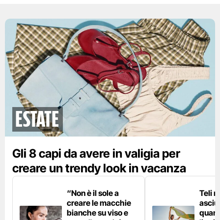
Estate
Gli 8 capi da avere in valigia per
creare un trendy look in vacanza
“Non è il sole a
Teli 
creare le macchie
asciu
bianche su viso e
quand