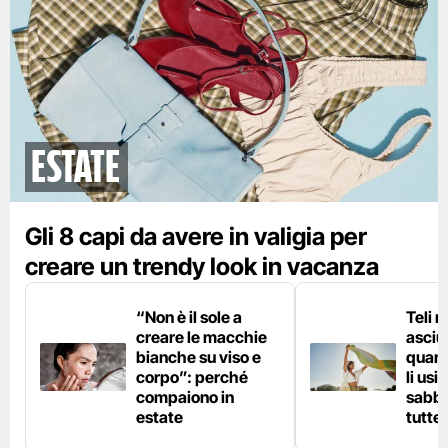
Estate
Gli 8 capi da avere in valigia per
creare un trendy look in vacanza
“Non è il sole a
Teli 
creare le macchie
asciu
bianche su viso e
quand
corpo”: perché
li usi
compaiono in
sabbi
estate
tutte 