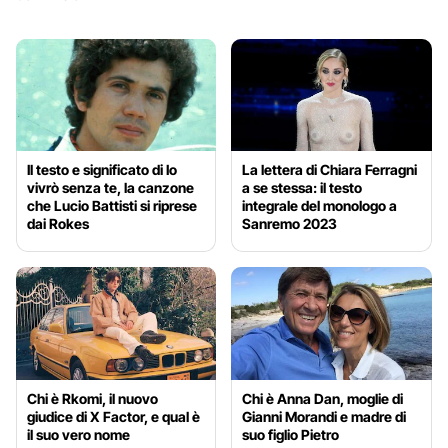
Il testo e significato di Io
La lettera di Chiara Ferragni
vivrò senza te, la canzone
a se stessa: il testo
che Lucio Battisti si riprese
integrale del monologo a
dai Rokes
Sanremo 2023
Chi è Rkomi, il nuovo
Chi è Anna Dan, moglie di
giudice di X Factor, e qual è
Gianni Morandi e madre di
il suo vero nome
suo figlio Pietro