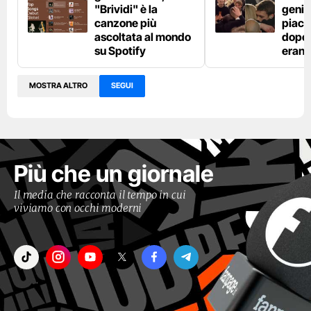
"Brividi" è la
genito
canzone più
piaci
ascoltata al mondo
dopo l
su Spotify
erano
MOSTRA ALTRO
SEGUI
Più che un giornale
Il media che racconta il tempo in cui
viviamo con occhi moderni