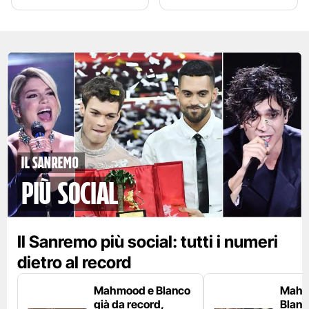
Il Sanremo
più social
Il Sanremo più social: tutti i numeri
dietro al record
Mahmood e Blanco
Mahm
già da record,
Blanco