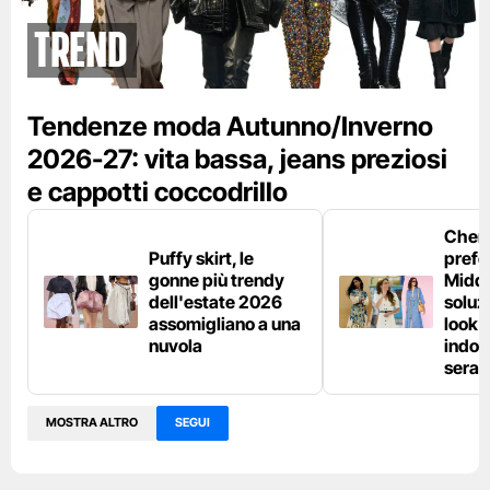
Trend
Tendenze moda Autunno/Inverno
2026-27: vita bassa, jeans preziosi
e cappotti coccodrillo
Chemi
Puffy skirt, le
prefe
gonne più trendy
Middl
dell'estate 2026
soluzi
assomigliano a una
look e
nuvola
indos
sera
MOSTRA ALTRO
SEGUI