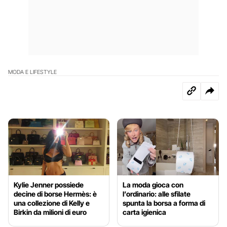
MODA E LIFESTYLE
Kylie Jenner possiede
La moda gioca con
decine di borse Hermès: è
l’ordinario: alle sfilate
una collezione di Kelly e
spunta la borsa a forma di
Birkin da milioni di euro
carta igienica