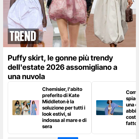
Trend
Puffy skirt, le gonne più trendy
dell'estate 2026 assomigliano a
una nuvola
Chemisier, l'abito
Come 
preferito di Kate
spiag
Middleton è la
una c
soluzione per tutti i
abbin
look estivi, si
costu
indossa al mare e di
fatto
sera