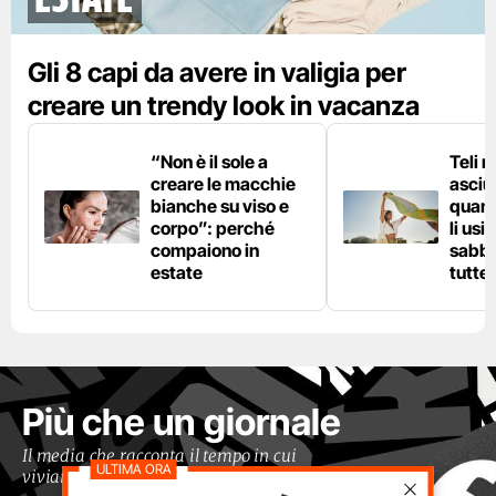
Gli 8 capi da avere in valigia per
creare un trendy look in vacanza
“Non è il sole a
Teli 
creare le macchie
asciu
bianche su viso e
quand
corpo”: perché
li usi
compaiono in
sabbi
estate
tutte 
Più che un giornale
Il media che racconta il tempo in cui
viviamo con occhi moderni