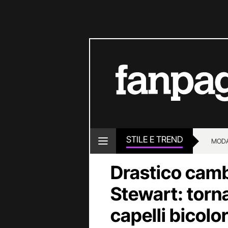
STILE E TREND
MOD
Drastico camb
Stewart: torna
capelli bicolo