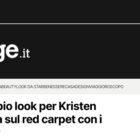
A
BEAUTY
LOOK DA STAR
BENESSERE
CASA
DESIGN
VIAGGI
OROSCOPO
io look per Kristen
 sul red carpet con i
r