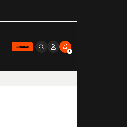
ABBONATI
2