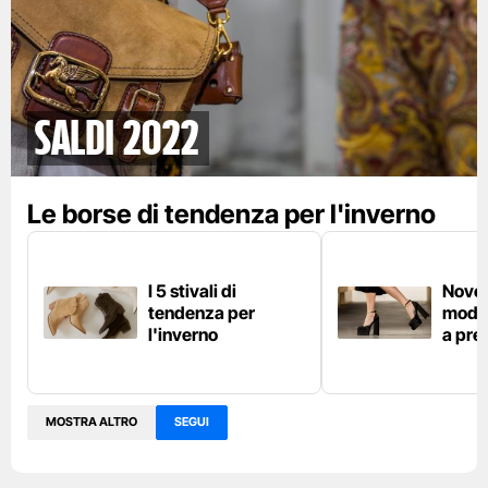
Saldi 2022
Le borse di tendenza per l'inverno
I 5 stivali di
Nove 
tendenza per
moda
l'inverno
a pre
MOSTRA ALTRO
SEGUI