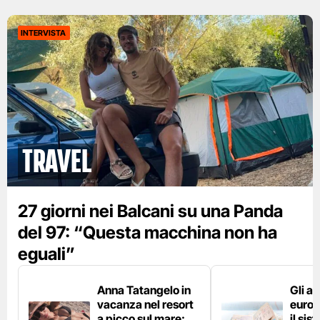
INTERVISTA
Travel
27 giorni nei Balcani su una Panda
del 97: “Questa macchina non ha
eguali”
Anna Tatangelo in
Gli ae
vacanza nel resort
europ
a picco sul mare:
il si