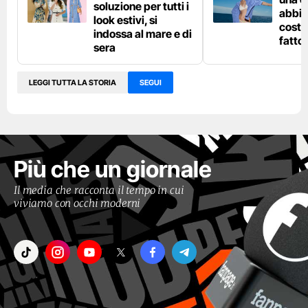
soluzione per tutti i
abbin
look estivi, si
costu
indossa al mare e di
fatto
sera
LEGGI TUTTA LA STORIA
SEGUI
Più che un giornale
Il media che racconta il tempo in cui
viviamo con occhi moderni