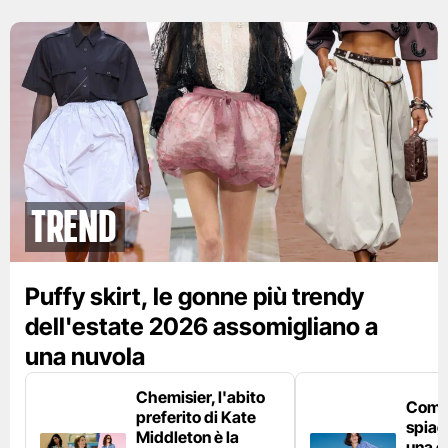
Trend
Puffy skirt, le gonne più trendy
dell'estate 2026 assomigliano a
una nuvola
Chemisier, l'abito
Come 
preferito di Kate
spiag
Middleton è la
una c