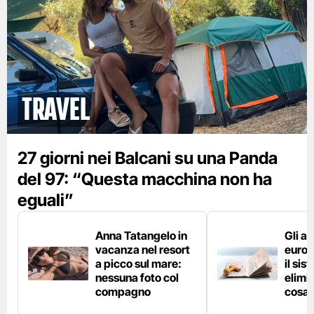
Travel
27 giorni nei Balcani su una Panda
del 97: “Questa macchina non ha
eguali”
Anna Tatangelo in
Gli ae
vacanza nel resort
europ
a picco sul mare:
il si
nessuna foto col
elimin
compagno
cosa 