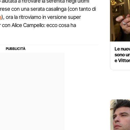
iutata a ritrovare la serenità negli ultimi
prese con una serata casalinga (con tanto di
a
), ora la ritroviamo in versione super
 con Alice Campello: ecco cosa ha
Le nuov
sono un
e Vitto