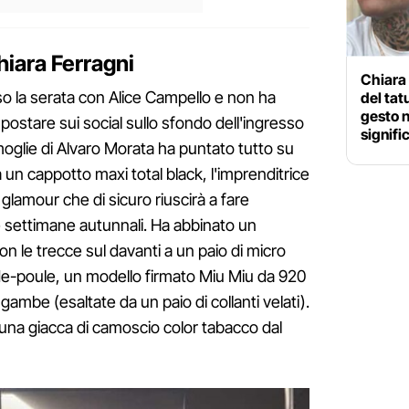
hiara Ferragni
Chiara 
rso la serata con Alice Campello e non ha
del tat
gesto no
 postare sui social sullo sfondo dell'ingresso
signifi
 moglie di Alvaro Morata ha puntato tutto su
 un cappotto maxi total black, l'imprenditrice
 glamour che di sicuro riuscirà a fare
 settimane autunnali. Ha abbinato un
 le trecce sul davanti a un paio di micro
de-poule, un modello firmato Miu Miu da 920
 gambe (esaltate da un paio di collanti velati).
 una giacca di camoscio color tabacco dal