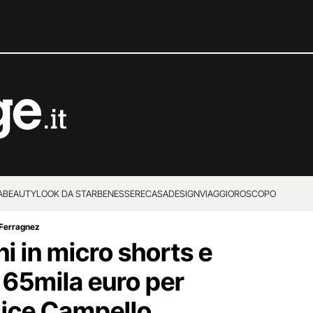
A
BEAUTY
LOOK DA STAR
BENESSERE
CASA
DESIGN
VIAGGI
OROSCOPO
 Ferragnez
i in micro shorts e
 65mila euro per
Alice Campello