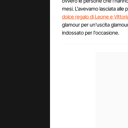
ovvero le persone che l'hanno a
mesi. L'avevamo lasciata alle 
dolce regalo di Leone e Vittori
glamour per un'uscita glamour
indossato per l'occasione.