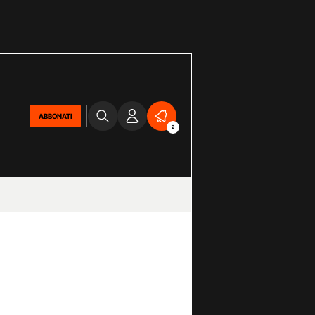
ABBONATI
2