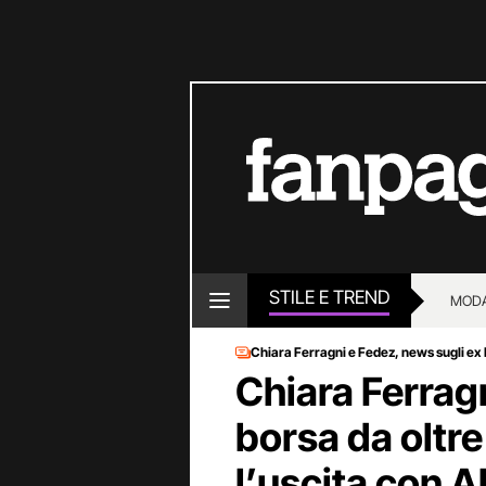
STILE E TREND
MOD
Chiara Ferragni e Fedez, news sugli ex
Chiara Ferragn
borsa da oltre
l’uscita con 