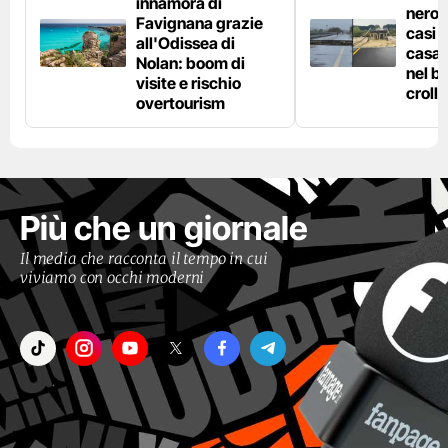
innamora di
nero n
Favignana grazie
casi d
all'Odissea di
casa 
Nolan: boom di
nel bo
visite e rischio
crolla
overtourism
Più che un giornale
Il media che racconta il tempo in cui
viviamo con occhi moderni