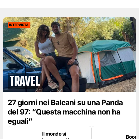
INTERVISTA
Travel
27 giorni nei Balcani su una Panda
del 97: “Questa macchina non ha
eguali”
Il mondo si
Boom 