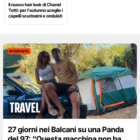
Il nuovo hair look di Chanel
Totti: per l’autunno sceglie i
capelli scurissimi e ondulati
INTERVISTA
Travel
27 giorni nei Balcani su una Panda
del 97: “Questa macchina non ha