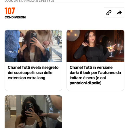
LOOK DA STAR
MODA E LIFESTYLE
107
CONDIVISIONI
Chanel Totti rivela il segreto
Chanel Totti in versione
dei suoi capelli: usa delle
dark: il look per l’autunno da
extension extra long
imitare è nero (e coi
pantaloni di pelle)