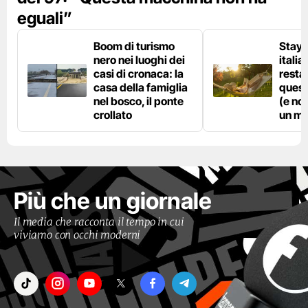
eguali”
Boom di turismo
Stayc
nero nei luoghi dei
italia
casi di cronaca: la
resta
casa della famiglia
quest
nel bosco, il ponte
(e no
crollato
un ma
Più che un giornale
Il media che racconta il tempo in cui
viviamo con occhi moderni