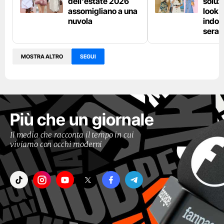
dell'estate 2026
soluzi
assomigliano a una
look e
nuvola
indos
sera
MOSTRA ALTRO
SEGUI
Più che un giornale
Il media che racconta il tempo in cui
viviamo con occhi moderni