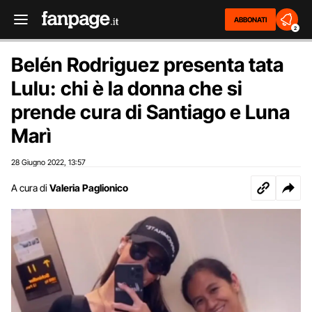
ABBONATI
2
Belén Rodriguez presenta tata
Lulu: chi è la donna che si
prende cura di Santiago e Luna
Marì
28 Giugno 2022
13:57
,
A cura di
Valeria Paglionico