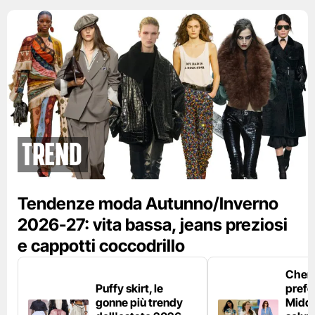
Trend
Tendenze moda Autunno/Inverno
2026-27: vita bassa, jeans preziosi
e cappotti coccodrillo
Chemi
Puffy skirt, le
prefe
gonne più trendy
Middl