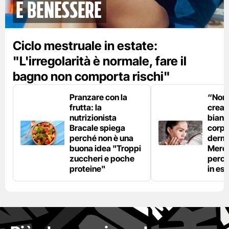
e benessere
Ciclo mestruale in estate:
"L'irregolarità è normale, fare il
bagno non comporta rischi"
Pranzare con la
“Non è
frutta: la
crear
nutrizionista
bianc
Bracale spiega
corpo”
perché non è una
derm
buona idea "Troppi
Mercu
zuccheri e poche
perc
proteine"
in est