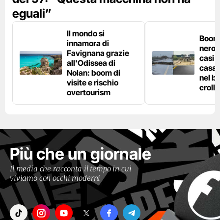
eguali”
Il mondo si
Boom 
innamora di
nero n
Favignana grazie
casi d
all'Odissea di
casa 
Nolan: boom di
nel bo
visite e rischio
crolla
overtourism
Più che un giornale
Il media che racconta il tempo in cui
viviamo con occhi moderni