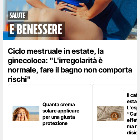
Salute
e benessere
Ciclo mestruale in estate, la
ginecoloca: "L'irregolarità è
normale, fare il bagno non comporta
rischi"
Il caf
estat
Quanta crema
L'esp
solare applicare
“Caff
per una giusta
effet
protezione
ma no
disid