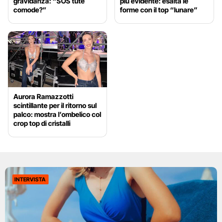
gravidanza: “SOS tute
più evidente: esalta le
comode?”
forme con il top “lunare”
Aurora Ramazzotti
scintillante per il ritorno sul
palco: mostra l’ombelico col
crop top di cristalli
INTERVISTA