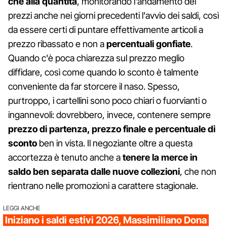
che alla quantità
, monitorando l'andamento dei
prezzi anche nei giorni precedenti l'avvio dei saldi, così
da essere certi di puntare effettivamente articoli a
prezzo ribassato e non a
percentuali gonfiate
.
Quando c'è poca chiarezza sul prezzo meglio
diffidare, così come quando lo sconto è talmente
conveniente da far storcere il naso. Spesso,
purtroppo, i cartellini sono poco chiari o fuorvianti o
ingannevoli: dovrebbero, invece, contenere sempre
prezzo di partenza, prezzo finale e percentuale di
sconto
ben in vista. Il negoziante oltre a questa
accortezza è tenuto anche a
tenere la merce in
saldo ben separata dalle nuove collezioni
, che non
rientrano nelle promozioni a carattere stagionale.
LEGGI ANCHE
Iniziano i saldi estivi 2026, Massimiliano Dona