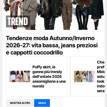
Trend
Tendenze moda Autunno/Inverno
2026-27: vita bassa, jeans preziosi
e cappotti coccodrillo
Chemi
Puffy skirt, le
prefe
gonne più trendy
Middl
dell'estate 2026
soluzi
assomigliano a una
look e
nuvola
indos
sera
MOSTRA ALTRO
SEGUI